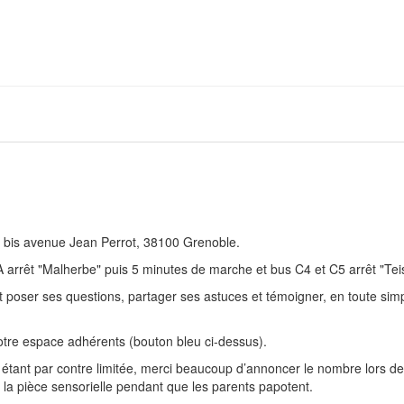
5 bis avenue Jean Perrot, 38100 Grenoble.
A arrêt "Malherbe" puis 5 minutes de marche et bus C4 et C5 arrêt "Teis
ser ses questions, partager ses astuces et témoigner, en toute simpli
otre espace adhérents (bouton bleu ci-dessus).
étant par contre limitée, merci beaucoup d’annoncer le nombre lors de l’i
 la pièce sensorielle pendant que les parents papotent.